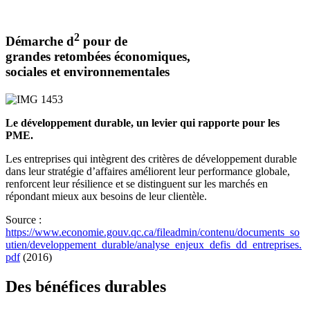
2
Démarche d
pour de
grandes retombées économiques,
sociales et environnementales
Le développement durable, un levier qui rapporte pour les
PME.
Les entreprises qui intègrent des critères de développement durable
dans leur stratégie d’affaires améliorent leur performance globale,
renforcent leur résilience et se distinguent sur les marchés en
répondant mieux aux besoins de leur clientèle.
Source :
https://www.economie.gouv.qc.ca/fileadmin/contenu/documents_so
utien/developpement_durable/analyse_enjeux_defis_dd_entreprises.
pdf
(2016)
Des bénéfices durables