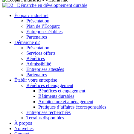
Écoparc industriel
Présentation
Plan de l’Écoparc
Entreprises établies
Partenaires
Démarche d2
Présentation
Services offerts
Bénéfices
Admissibilité
Entreprises attestées
Partenaires
Établir votre entreprise
Bénéfices et engagement
Bénéfices et engagement
Bâtiments durables
Architecture et aménagement
Pratiques d’affaires écoresponsables
Entreprises recherchées
Terrains disponibles
À propos
Nouvelles
Contact